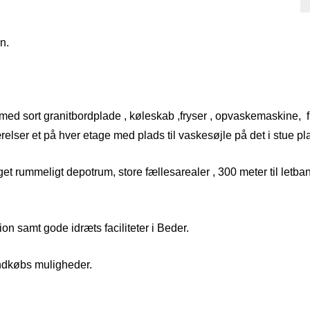
n.
med sort granitbordplade , køleskab ,fryser , opvaskemaskine, f
ser et på hver etage med plads til vaskesøjle på det i stue plan
t rummeligt depotrum, store fællesarealer , 300 meter til letban
tion samt gode idræts faciliteter i Beder.
indkøbs muligheder.