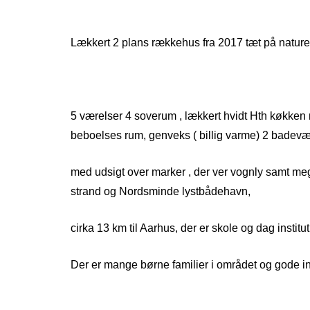
Lækkert 2 plans rækkehus fra 2017 tæt på nature
5 værelser 4 soverum , lækkert hvidt Hth køkken 
beboelses rum, genveks ( billig varme) 2 badeværel
med udsigt over marker , der ver vognly samt mege
strand og Nordsminde lystbådehavn,
cirka 13 km til Aarhus, der er skole og dag institu
Der er mange børne familier i området og gode 