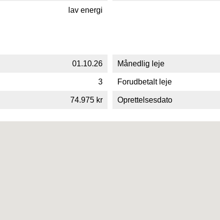
lav energi
01.10.26
Månedlig leje
3
Forudbetalt leje
74.975 kr
Oprettelsesdato