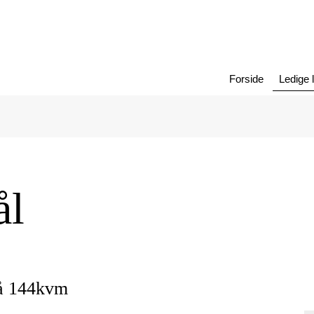
Forside
Ledige 
ål
på 144kvm