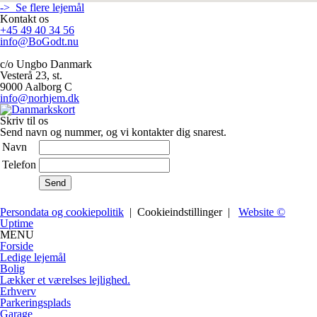
-> Se flere lejemål
enable-javascript.net
Kontakt os
+45 49 40 34 56
info@BoGodt.nu
c/o Ungbo Danmark
Vesterå 23, st.
9000 Aalborg C
info@norhjem.dk
Skriv til os
Send navn og nummer, og vi kontakter dig snarest.
Navn
Telefon
Persondata og cookiepolitik
|
Cookieindstillinger
|
Website ©
Uptime
MENU
Forside
Ledige lejemål
Bolig
Lækker et værelses lejlighed.
Erhverv
Parkeringsplads
Garage