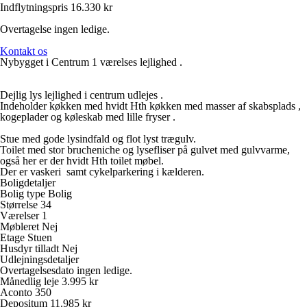
Indflytningspris 16.330 kr
Overtagelse ingen ledige.
Kontakt os
Nybygget i Centrum 1 værelses lejlighed .
Dejlig lys lejlighed i centrum udlejes .
Indeholder køkken med hvidt Hth køkken med masser af skabsplads ,
kogeplader og køleskab med lille fryser .
Stue med gode lysindfald og flot lyst trægulv.
Toilet med stor brucheniche og lysefliser på gulvet med gulvvarme,
også her er der hvidt Hth toilet møbel.
Der er vaskeri samt cykelparkering i kælderen.
Boligdetaljer
Bolig type
Bolig
Størrelse
34
Værelser
1
Møbleret
Nej
Etage
Stuen
Husdyr tilladt
Nej
Udlejningsdetaljer
Overtagelsesdato
ingen ledige.
Månedlig leje
3.995 kr
Aconto
350
Depositum
11.985 kr