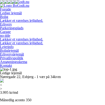
Forside
Ledige lejemål
Bolig
Lækker et værelses lejlighed.
Erhverv
Parkeringsplads
Garage
no-title
Lækker et værelses lejlighed.
Lækker et værelses lejlighed.
Lejerinfo
Boliglejemål
Erhvervslejemål
Privatlivspolitik
Ansøgningsskema
Kontakt
Ledige lejemål
Nørregade 22, Esbjerg - 1 vær på 34kvm
<
>
3.995 kr/md
Månedlig aconto 350