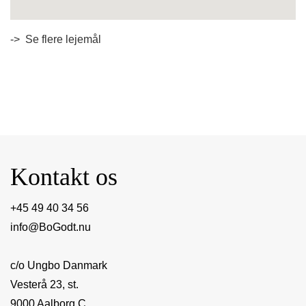
enable-javascript.net
-> Se flere lejemål
Kontakt os
+45 49 40 34 56
info@BoGodt.nu
c/o Ungbo Danmark
Vesterå 23, st.
9000 Aalborg C