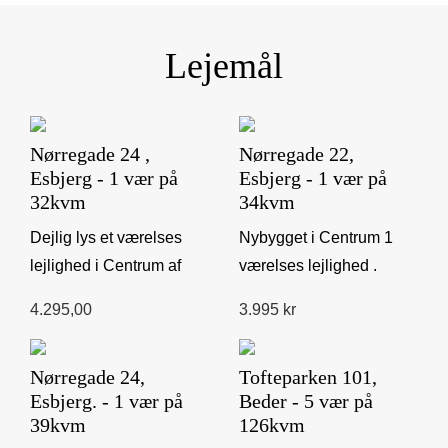
Lejemål
Nørregade 24 ,
Nørregade 22,
Esbjerg - 1 vær på
Esbjerg - 1 vær på
32kvm
34kvm
Dejlig lys et værelses
Nybygget i Centrum 1
lejlighed i Centrum af
værelses lejlighed .
Esbjerg opført i 2025.
Dejlig lys lejlighed i
4.295,00
3.995 kr
Kø...
centrum udle...
Nørregade 24,
Tofteparken 101,
Esbjerg. - 1 vær på
Beder - 5 vær på
39kvm
126kvm