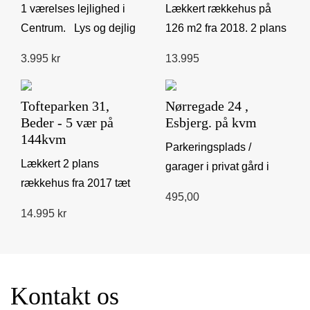
1 værelses lejlighed i
Lækkert rækkehus på
Centrum. Lys og dejlig
126 m2 fra 2018. 2 plans
lejlighed på 39 m2
rækkehus med 5
3.995 kr
13.995
udlejes i velf...
værelser ...
Tofteparken 31,
Nørregade 24 ,
Beder - 5 vær på
Esbjerg. på kvm
144kvm
Parkeringsplads /
Lækkert 2 plans
garager i privat gård i
rækkehus fra 2017 tæt
Nørregade 24 , 6700
495,00
på naturen. 5 værelser
Esbjerg, Der er
14.995 kr
...
indk&osl...
Kontakt os